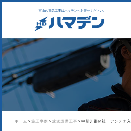
富山の電気工事はハマデンへお任せください。
ホーム
>
施工事例
>
放送設備工事
>
中新川郡M社 アンテナ