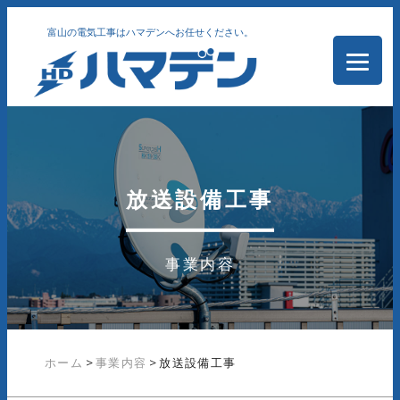
富山の電気工事はハマデンへお任せください。
放送設備工事
事業内容
ホーム
>
事業内容
>
放送設備工事