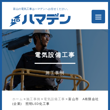
富山の電気工事はハマデンへお任せください。
電気設備工事
施工事例
ホーム
>
施工事例
>
電気設備工事
>
富山市 A有限会社
(企業) 照明LED化工事