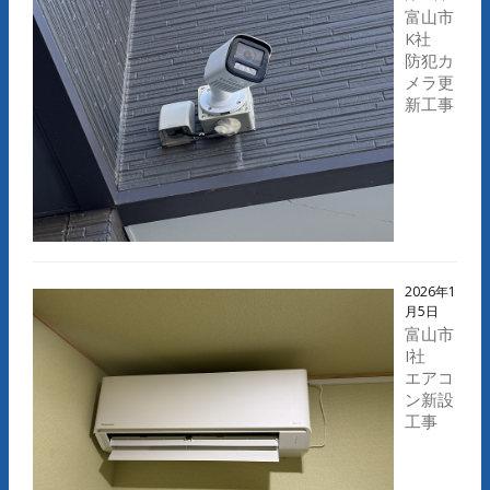
富山市
K社
防犯カ
メラ更
新工事
2026年1
月5日
富山市
I社
エアコ
ン新設
工事