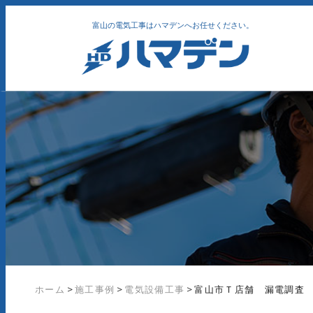
富山の電気工事はハマデンへお任せください。
ホーム
>
施工事例
>
電気設備工事
>
富山市Ｔ店舗 漏電調査