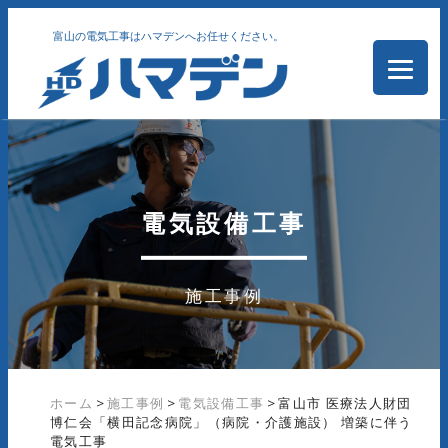
富山の電気工事はハマデンへお任せください。
電気設備工事
施工事例
ホーム
>
施工事例
>
電気設備工事
>
富山市 医療法人財団
博仁会「横田記念病院」（病院・介護施設） 増築に伴う
電気工事