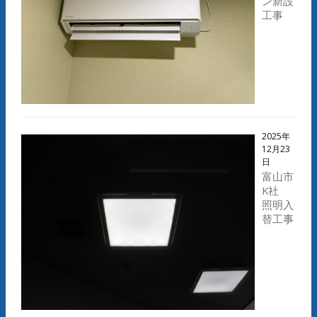
ン新設
工事
2025年
12月23
日
富山市
K社
照明入
替工事