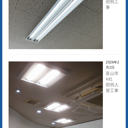
照明工
事
2026年2
月2日
富山市
K社
照明入
替工事