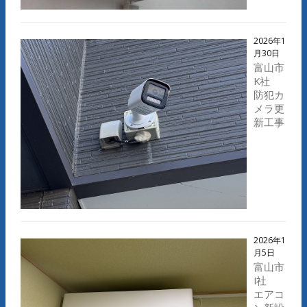
2026年1
月30日
富山市
K社
防犯カ
メラ更
新工事
2026年1
月5日
富山市
I社
エアコ