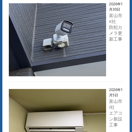
2026年1
月30日
富山市
K社
防犯カ
メラ更
新工事
2026年1
月5日
富山市
I社
エアコ
ン新設
工事