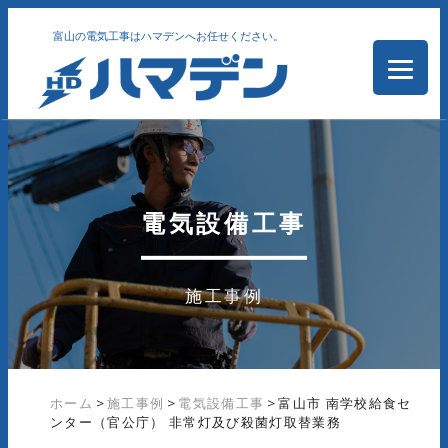
富山の電気工事はハマデンへお任せください。
電気設備工事
施工事例
ホーム
>
施工事例
>
電気設備工事
>
富山市 南学校給食セ
ンター（官公庁） 非常灯及び殺菌灯取替業務