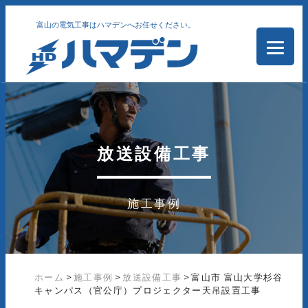
富山の電気工事はハマデンへお任せください。
放送設備工事
施工事例
ホーム
>
施工事例
>
放送設備工事
>
富山市 富山大学杉谷
キャンパス（官公庁）プロジェクター天吊設置工事