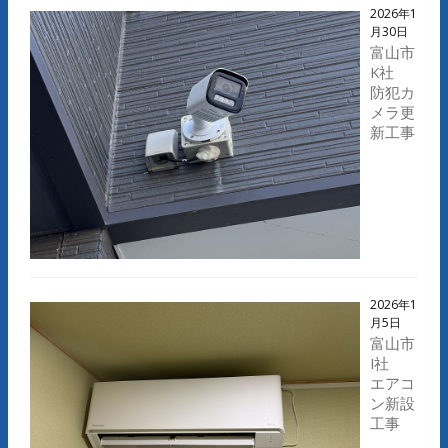
2026年1
月30日
富山市
K社
防犯カ
メラ更
新工事
2026年1
月5日
富山市
I社
エアコ
ン新設
工事