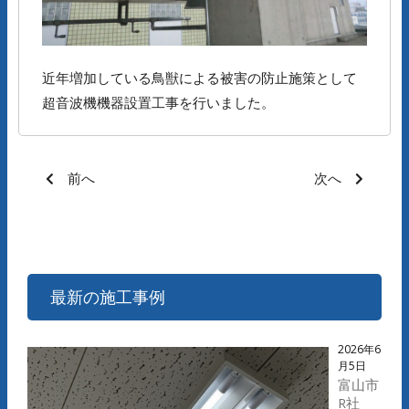
近年増加している鳥獣による被害の防止施策として
超音波機機器設置工事を行いました。
前へ
次へ
最新の施工事例
2026年6
月5日
富山市
R社