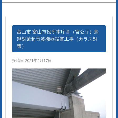
富山市 富山市役所本庁舎（官公庁）鳥
獣対策超音波機器設置工事（カラス対
策）
投稿日
2021年2月17日