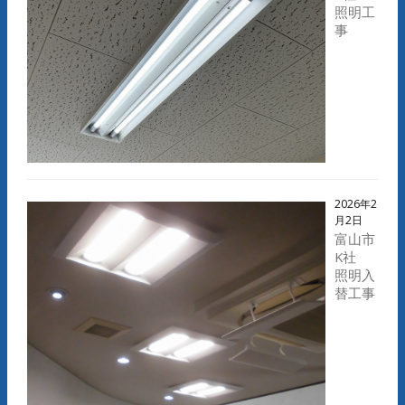
照明工
事
2026年2
月2日
富山市
K社
照明入
替工事