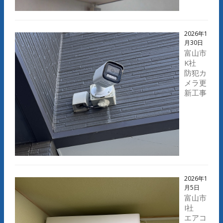
2026年1
月30日
富山市
K社
防犯カ
メラ更
新工事
2026年1
月5日
富山市
I社
エアコ