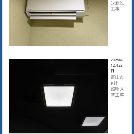
ン新設
工事
2025年
12月23
日
富山市
K社
照明入
替工事