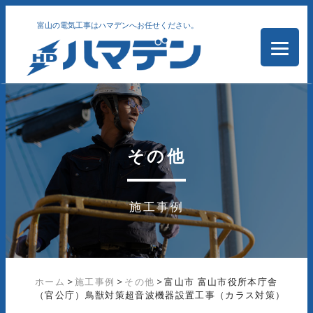
富山の電気工事はハマデンへお任せください。
その他
施工事例
ホーム
>
施工事例
>
その他
>
富山市 富山市役所本庁舎
（官公庁）鳥獣対策超音波機器設置工事（カラス対策）