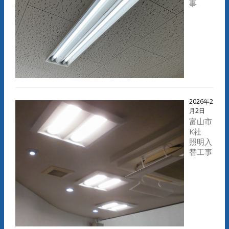
事
2026年2
月2日
富山市
K社
照明入
替工事