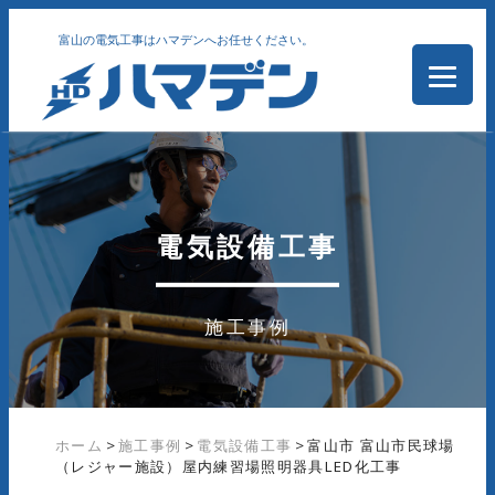
富山の電気工事はハマデンへお任せください。
電気設備工事
施工事例
ホーム
>
施工事例
>
電気設備工事
>
富山市 富山市民球場
（レジャー施設）屋内練習場照明器具LED化工事