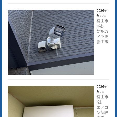
2026年1
月30日
富山市
K社
防犯カ
メラ更
新工事
2026年1
月5日
富山市
I社
エアコ
ン新設