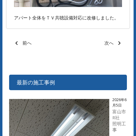
アパート全体をＴＶ共聴設備対応に改修しました。
前へ
次へ
最新の施工事例
2026年6
月5日
富山市
R社
照明工
事