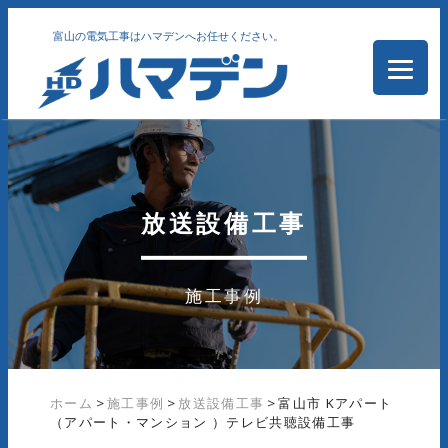
富山の電気工事はハマデンへお任せください。
放送設備工事
施工事例
ホーム
>
施工事例
>
放送設備工事
>
富山市 Kアパート
（アパート・マンション ）テレビ共聴設備工事