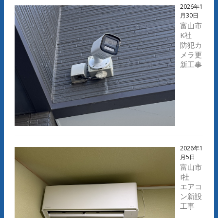
2026年1
月30日
富山市
K社
防犯カ
メラ更
新工事
2026年1
月5日
富山市
I社
エアコ
ン新設
工事