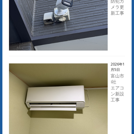
防犯カ
メラ更
新工事
2026年1
月5日
富山市
I社
エアコ
ン新設
工事