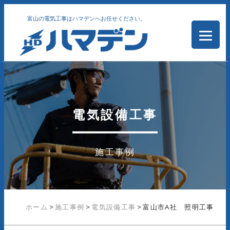
富山の電気工事はハマデンへお任せください。
電気設備工事
施工事例
ホーム
>
施工事例
>
電気設備工事
>
富山市A社 照明工事