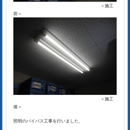
＜施工
前＞
＜施工
後＞
照明のバイパス工事を行いました。