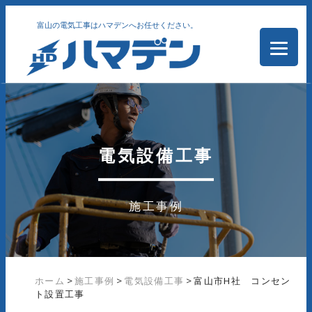
富山の電気工事はハマデンへお任せください。
電気設備工事
施工事例
ホーム
>
施工事例
>
電気設備工事
>
富山市H社 コンセン
ト設置工事