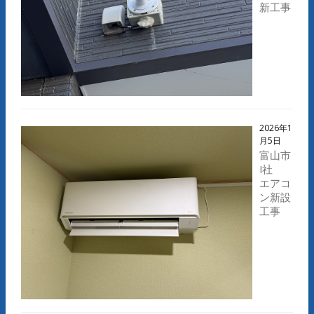
新工事
2026年1
月5日
富山市
I社
エアコ
ン新設
工事