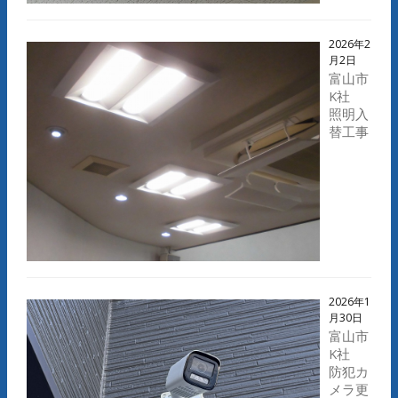
2026年2
月2日
富山市
K社
照明入
替工事
2026年1
月30日
富山市
K社
防犯カ
メラ更