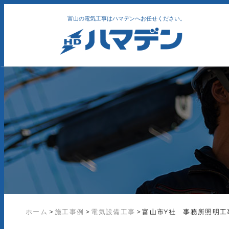
富山の電気工事はハマデンへお任せください。
ホーム
>
施工事例
>
電気設備工事
>
富山市Y社 事務所照明工