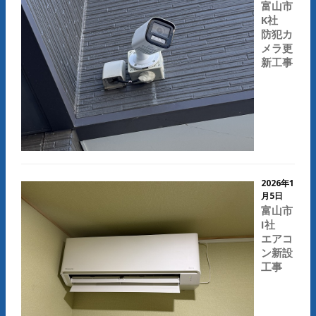
富山市
K社
防犯カ
メラ更
新工事
2026年1
月5日
富山市
I社
エアコ
ン新設
工事