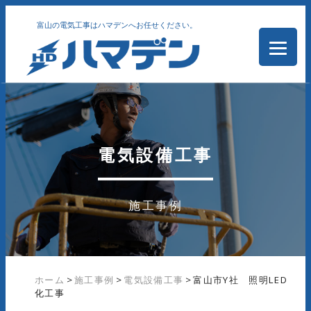
富山の電気工事はハマデンへお任せください。
電気設備工事
施工事例
ホーム
>
施工事例
>
電気設備工事
>
富山市Y社 照明LED
化工事