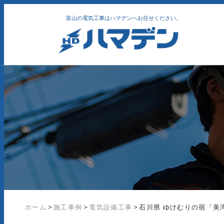
富山の電気工事はハマデンへお任せください。
ホーム
>
施工事例
>
電気設備工事
>
石川県 ゆけむりの宿「美