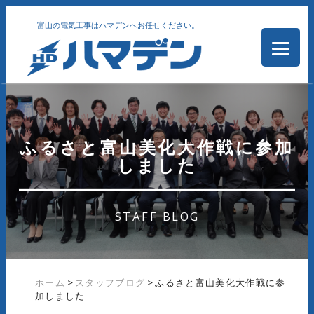
富山の電気工事はハマデンへお任せください。
ふるさと富山美化大作戦に参加
しました
STAFF BLOG
ホーム
>
スタッフブログ
>
ふるさと富山美化大作戦に参
加しました