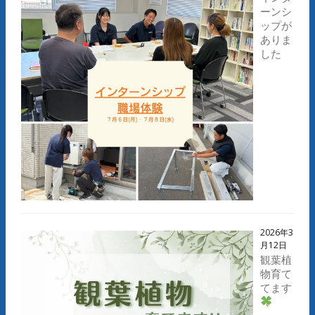
ーンシ
ップが
ありま
した
2026年3
月12日
観葉植
物育て
てます