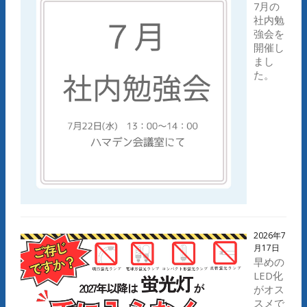
7月の
社内勉
強会を
開催し
まし
た。
2026年7
月17日
早めの
LED化
がオス
スメで