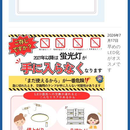
2026年7
月17日
早めの
LED化
がオス
スメで
す