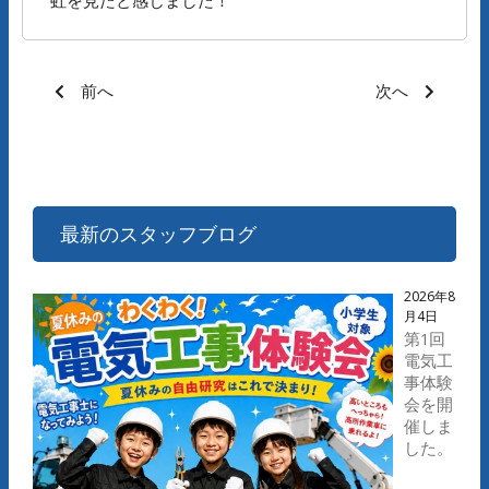
虹を見たと感じました！
前へ
次へ
最新のスタッフブログ
2026年8
月4日
第1回
電気工
事体験
会を開
催しま
した。