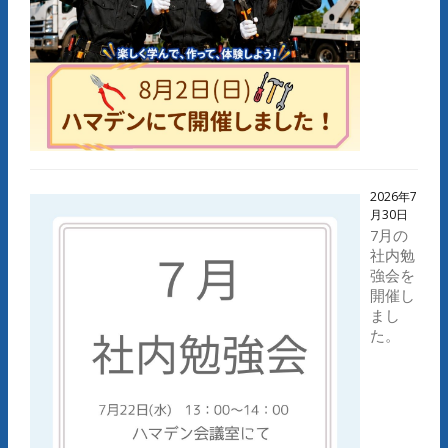
2026年7
月30日
7月の
社内勉
強会を
開催し
まし
た。