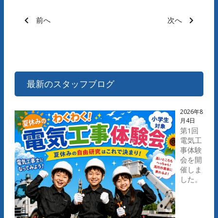
前へ
次へ
最新のスタッフブログ
2026年8
月4日
第1回
電気工
事体験
会を開
催しま
した。