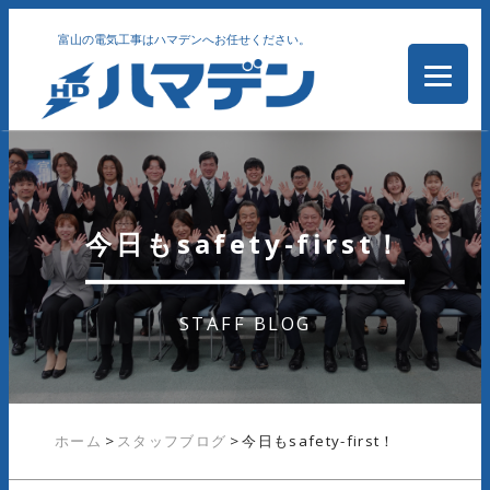
富山の電気工事はハマデンへお任せください。
今日もsafety-first！
STAFF BLOG
ホーム
>
スタッフブログ
>
今日もsafety-first！