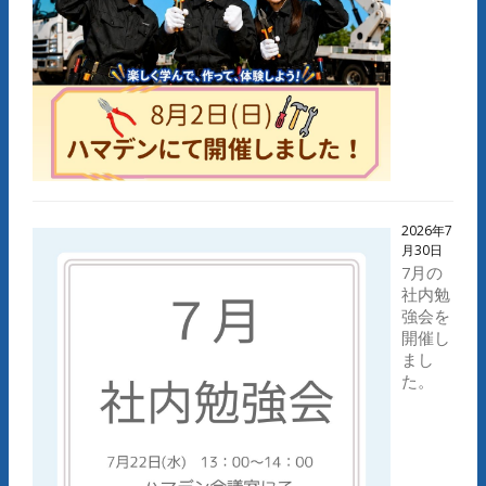
2026年7
月30日
7月の
社内勉
強会を
開催し
まし
た。