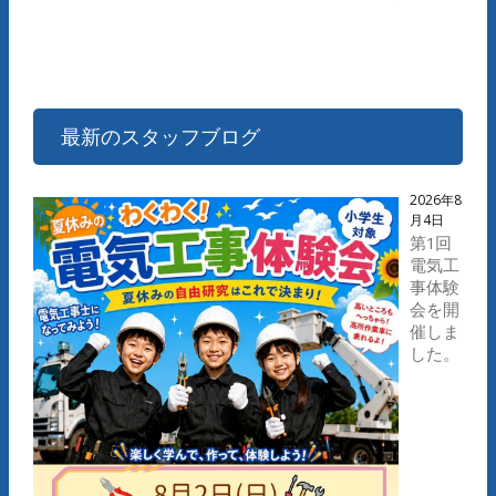
最新のスタッフブログ
2026年8
月4日
第1回
電気工
事体験
会を開
催しま
した。