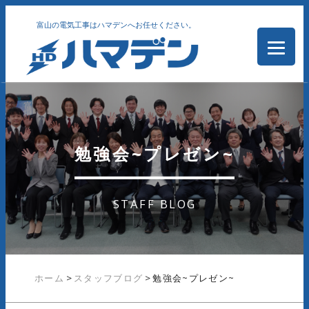
富山の電気工事はハマデンへお任せください。
勉強会~プレゼン~
STAFF BLOG
ホーム
>
スタッフブログ
>
勉強会~プレゼン~