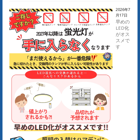
2026年7
月17日
早めの
LED化
がオス
スメで
す