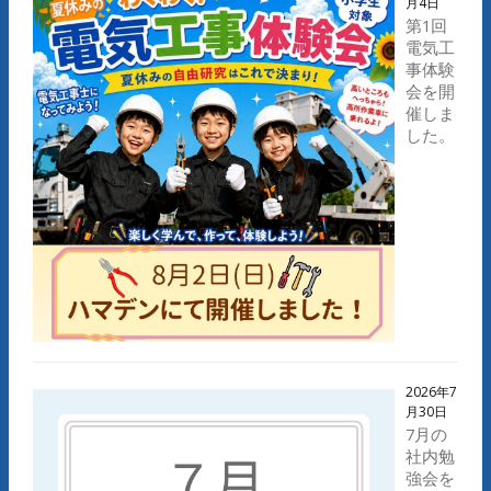
月4日
第1回
電気工
事体験
会を開
催しま
した。
2026年7
月30日
7月の
社内勉
強会を