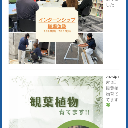
した
2026年3
月12日
観葉植
物育て
てます