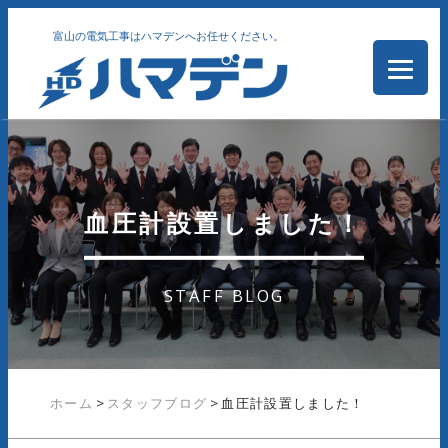
富山の電気工事はハマデンへお任せください。
血圧計設置しました！
STAFF BLOG
ホーム
>
スタッフブログ
>
血圧計設置しました！