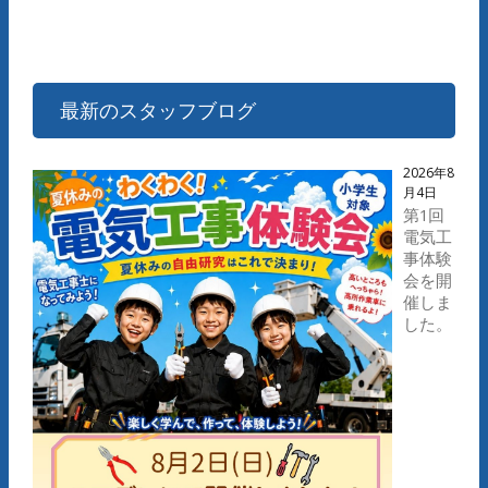
最新のスタッフブログ
2026年8
月4日
第1回
電気工
事体験
会を開
催しま
した。