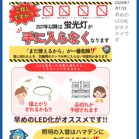
2026年7
月17日
早めの
LED化
がオス
スメで
す