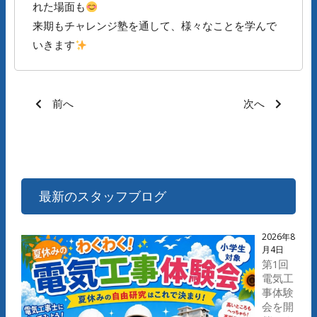
れた場面も
来期もチャレンジ塾を通して、様々なことを学んで
いきます
前へ
次へ
最新のスタッフブログ
2026年8
月4日
第1回
電気工
事体験
会を開