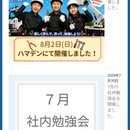
催しま
した。
2026年7
月30日
7月の
社内勉
強会を
開催し
まし
た。