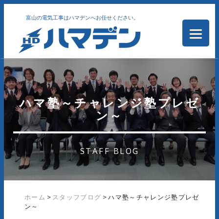
富山の電気工事はハマデンへお任せください。
ハマ塾～チャレンジ塾プレゼ
ン～
STAFF BLOG
ホーム
>
スタッフブログ
>
ハマ塾～チャレンジ塾プレゼ
ン～