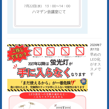
2026年7
月17日
早めの
LED化
がオス
スメで
す