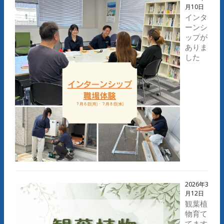
月10日
インタ
ーンシ
ップが
ありま
した
2026年3
月12日
観葉植
物育て
てます