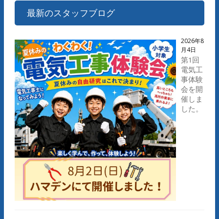
最新のスタッフブログ
2026年8
月4日
第1回
電気工
事体験
会を開
催しま
した。