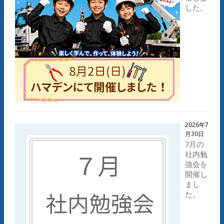
した。
2026年7
月30日
7月の
社内勉
強会を
開催し
まし
た。