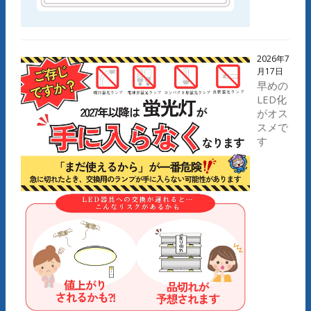
2026年7
月17日
早めの
LED化
がオス
スメで
す