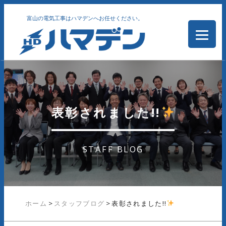
富山の電気工事はハマデンへお任せください。
表彰されました!!
STAFF BLOG
ホーム
>
スタッフブログ
>
表彰されました!!