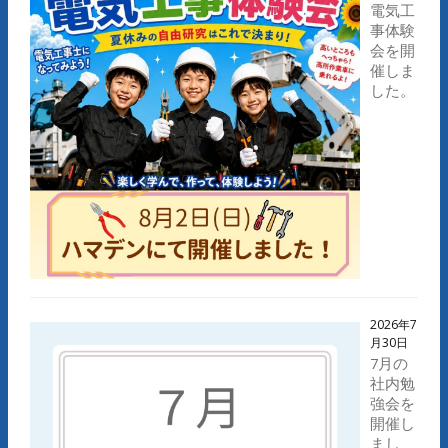
電気工
事体験
会を開
催しま
した。
2026年7
月30日
7月の
社内勉
強会を
開催し
まし