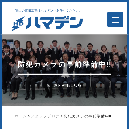
富山の電気工事はハマデンへお任せください。
防犯カメラの事前準備中‼
STAFF BLOG
ホーム
>
スタッフブログ
>
防犯カメラの事前準備中‼