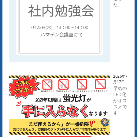
た。
2026年7
月17日
早めの
LED化
がオス
スメで
す