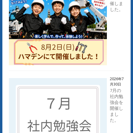
催しま
した。
2026年7
月30日
7月の
社内勉
強会を
開催し
まし
た。