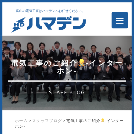
富山の電気工事はハマデンへお任せください。
電気工事のご紹介
‐インター
ホン‐
STAFF BLOG
ホーム
>
スタッフブログ
>
電気工事のご紹介
‐インター
ホン‐