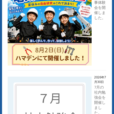
事体験
会を開
催しま
した。
2026年7
月30日
7月の
社内勉
強会を
開催し
まし
た。