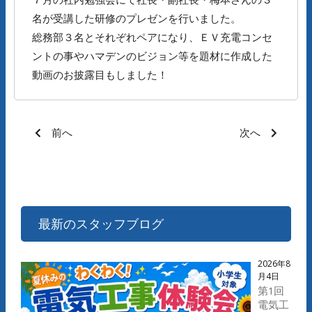
名が受講した研修のプレゼンを行いました。
総務部３名とそれぞれペアになり、ＥＶ充電コンセ
ントの事やハマデンのビジョン等を題材に作成した
動画のお披露目もしました！
前へ
次へ
最新のスタッフブログ
2026年8
月4日
第1回
電気工