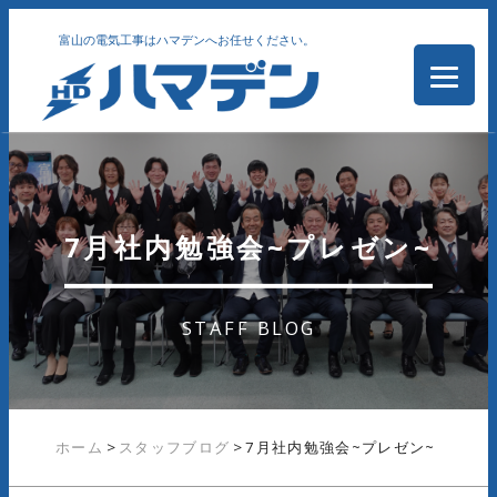
富山の電気工事はハマデンへお任せください。
7月社内勉強会~プレゼン~
STAFF BLOG
ホーム
>
スタッフブログ
>
7月社内勉強会~プレゼン~