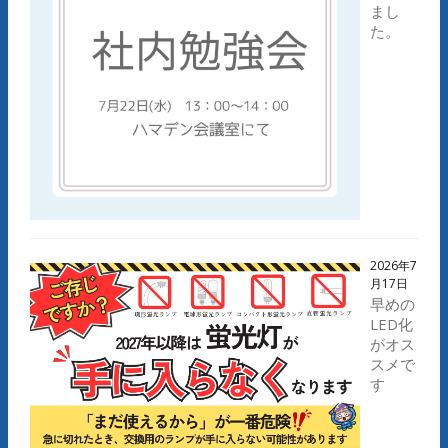
まし
た。
2026年7
月17日
早めの
LED化
がオス
スメで
す