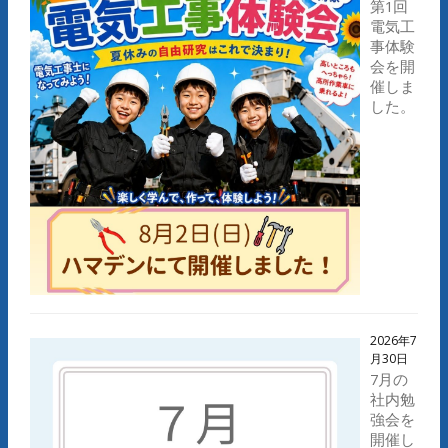
第1回
電気工
事体験
会を開
催しま
した。
2026年7
月30日
7月の
社内勉
強会を
開催し