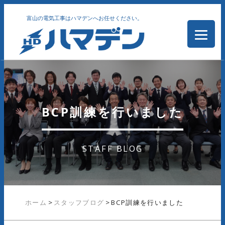
富山の電気工事はハマデンへお任せください。
BCP訓練を行いました
STAFF BLOG
ホーム
>
スタッフブログ
>
BCP訓練を行いました