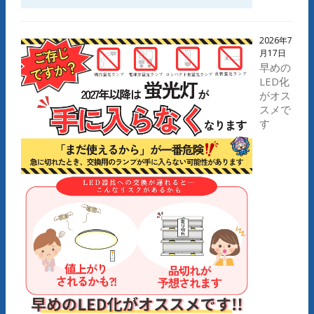
2026年7
月17日
早めの
LED化
がオス
スメで
す