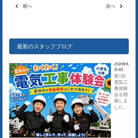
前へ
次へ
最新のスタッフブログ
2026年8
月4日
第1回
電気工
事体験
会を開
催しま
した。